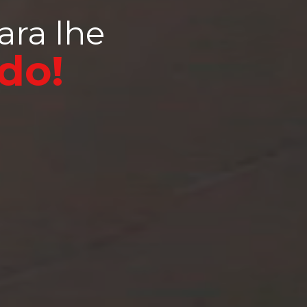
ara lhe
do!