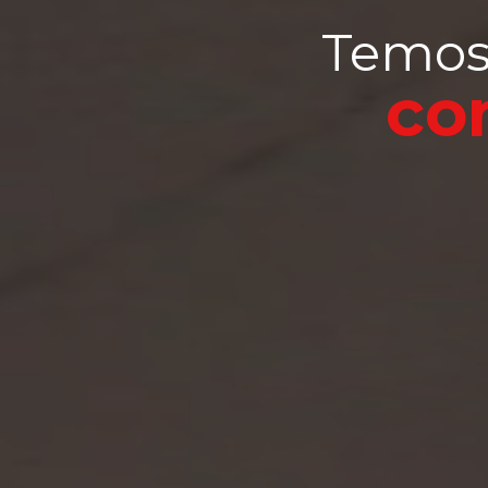
Temos
co