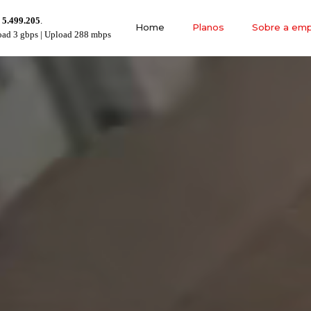
:
5.499.205
.
Home
Planos
Sobre a em
ad 3 gbps | Upload 288 mbps